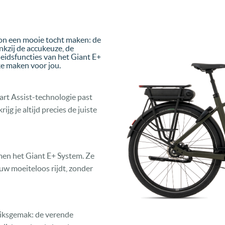
on een mooie tocht maken: de
nkzij de accukeuze, de
heidsfuncties van het Giant E+
ke maken voor jou.
rt Assist-technologie past
jg je altijd precies de juiste
men het Giant E+ System. Ze
uw moeiteloos rijdt, zonder
uiksgemak: de verende