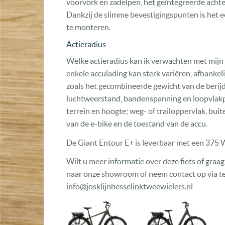
voorvork en zadelpen, het geïntegreerde achte
Dankzij de slimme bevestigingspunten is het
te monteren.
Actieradius
Welke actieradius kan ik verwachten met mijn 
enkele acculading kan sterk variëren, afhanke
zoals het gecombineerde gewicht van de berijd
luchtweerstand, bandenspanning en loopvlakpr
terrein en hoogte; weg- of trailoppervlak, b
van de e-bike en de toestand van de accu.
De Giant Entour E+ is leverbaar met een 375
Wilt u meer informatie over deze fiets of graa
naar onze showroom of neem contact op via t
info@josklijnhesselinktweewielers.nl